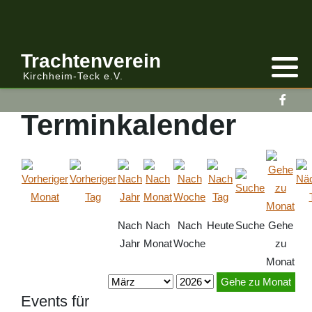
Anmelden/Abmelden
Gebirgstracht
Berichte Vereinsleitung
Trachtenverein
Kirchheim-Teck e.V.
Kalender
Volkstracht
Berichte
Terminkalender
Vereinsleitung Informiert
Nach
Nach
Nach
Heute
Suche
Gehe
Jahr
Monat
Woche
zu
Monat
Gehe zu Monat
Events für