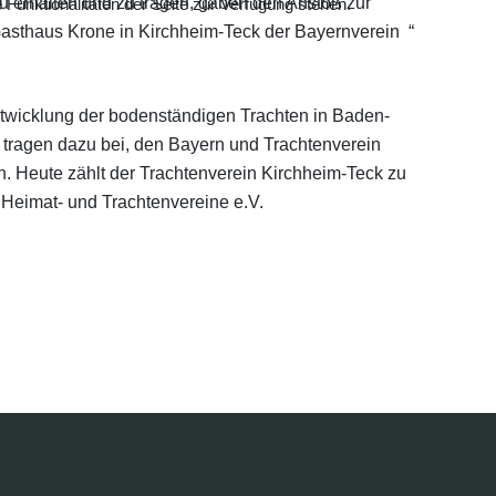
u erhalten und zu tragen, gaben den Anstoß zur
Funktionalitäten der Seite zur Verfügung stehen.
sthaus Krone in Kirchheim-Teck der Bayernverein “
twicklung der bodenständigen Trachten in Baden-
tragen dazu bei, den Bayern und Trachtenverein
. Heute zählt der Trachtenverein Kirchheim-Teck zu
Heimat- und Trachtenvereine e.V.