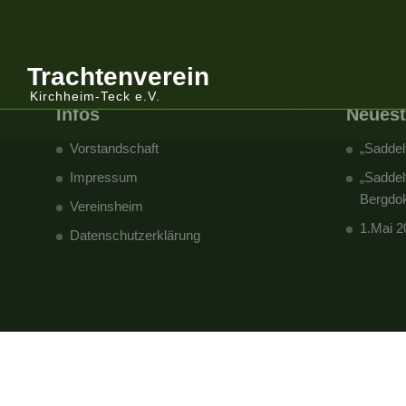
Trachtenverein
Kirchheim-Teck e.V.
Infos
Neuest
Vorstandschaft
„Saddel
Impressum
„Saddel
Bergdok
Vereinsheim
1.Mai 2
Datenschutzerklärung