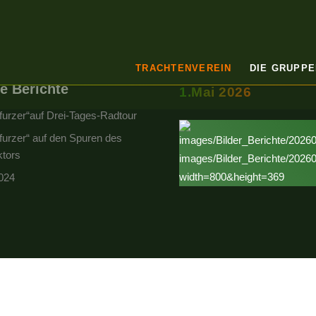
TRACHTENVEREIN
DIE GRUPPE
e Berichte
1.Mai 2026
furzer“auf Drei-Tages-Radtour
furzer“ auf den Spuren des
tors
024