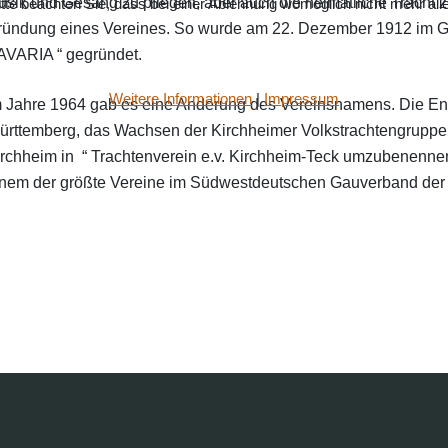
sik und Gesang zu pflegen, aber auch die heimatliche Tracht z
te beachten Sie, dass bei einer Ablehnung womöglich nicht mehr alle 
ründung eines Vereines. So wurde am 22. Dezember 1912 im Ga
AVARIA “ gegründet.
Weitere Informationen
|
Impressum
m Jahre 1964 gab es eine Anderung des Vereinsnamens. Die En
ürttemberg, das Wachsen der Kirchheimer Volkstrachtengruppe 
irchheim in “ Trachtenverein e.v. Kirchheim-Teck umzubenennen
inem der größte Vereine im Südwestdeutschen Gauverband der 