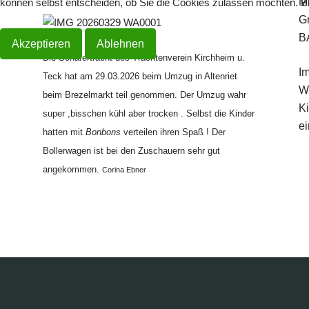
Mu
können selbst entscheiden, ob Sie die Cookies zulassen möchten. Bit
G
B
Akzeptieren
Ablehnen
Die Schäfertracht des Trachtenverein Kirchheim u.
I
Teck hat am 29.03.2026 beim Umzug in Altenriet
W
beim Brezelmarkt teil genommen. Der Umzug wahr
K
super ,bisschen kühl aber trocken . Selbst die Kinder
e
hatten mit
Bonbons
verteilen ihren Spaß ! Der
Bollerwagen ist bei den Zuschauern sehr gut
angekommen.
Corina Ebner