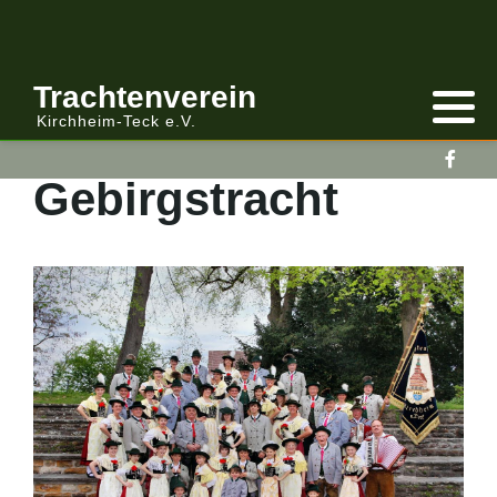
Anmelden/Abmelden
Gebirgstracht
Berichte Vereinsleitung
Trachtenverein
Kirchheim-Teck e.V.
Kalender
Volkstracht
Berichte
Gebirgstracht
Vereinsleitung Informiert