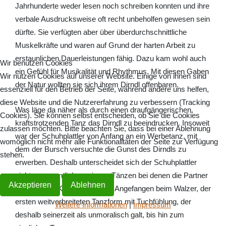
Jahrhunderte weder lesen noch schreiben konnten und ihre
verbale Ausdrucksweise oft recht unbeholfen gewesen sein
dürfte. Sie verfügten aber über überdurchschnittliche
Muskelkräfte und waren auf Grund der harten Arbeit zu
erstaunlichen Dauerleistungen fähig. Dazu kam wohl auch
Wir benutzen Cookies
ein Gefühl für Musikalität und Rhythmus. Mit diesen Gaben
Wir nutzen Cookies auf unserer Website. Einige von ihnen sind
der Natur wollten sie sich ihrem Dirndl offenbaren.
essenziell für den Betrieb der Seite, während andere uns helfen,
diese Website und die Nutzererfahrung zu verbessern (Tracking
Was läge da näher als durch einen draufgängerischen,
Cookies). Sie können selbst entscheiden, ob Sie die Cookies
kraftstrotzenden Tanz das Dirndl zu beeindrucken. Insoweit
zulassen möchten. Bitte beachten Sie, dass bei einer Ablehnung
war der Schuhplattler von Anfang an ein Werbetanz, mit
womöglich nicht mehr alle Funktionalitäten der Seite zur Verfügung
dem der Bursch versuchte die Gunst des Dirndls zu
stehen.
erwerben. Deshalb unterscheidet sich der Schuhplattler
nicht unwesentlich von jenen Tänzen bei denen die Partner
Akzeptieren
Ablehnen
körperlichen Kontakt suchten. Angefangen beim Walzer, der
ersten weitverbreiteten Tanzform mit Tuchfühlung, der
Weitere Informationen
|
Impressum
deshalb seinerzeit als unmoralisch galt, bis hin zum