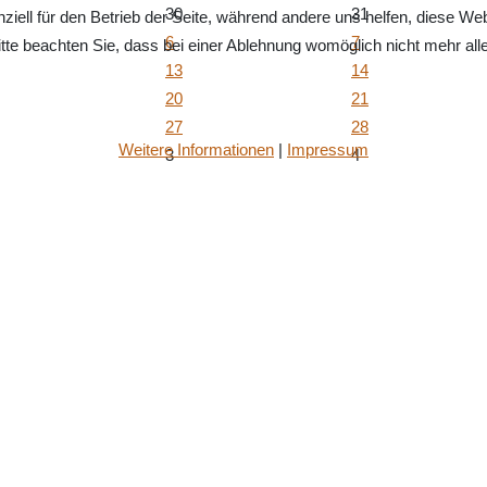
30
31
ziell für den Betrieb der Seite, während andere uns helfen, diese We
6
7
te beachten Sie, dass bei einer Ablehnung womöglich nicht mehr alle 
13
14
20
21
27
28
Weitere Informationen
|
Impressum
3
4