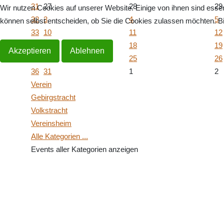
31
27
28
29
Wir nutzen Cookies auf unserer Website. Einige von ihnen sind essen
32
3
4
5
können selbst entscheiden, ob Sie die Cookies zulassen möchten. Bit
33
10
11
12
34
17
18
19
Akzeptieren
Ablehnen
35
24
25
26
36
31
1
2
Verein
Gebirgstracht
Volkstracht
Vereinsheim
Alle Kategorien ...
Events aller Kategorien anzeigen