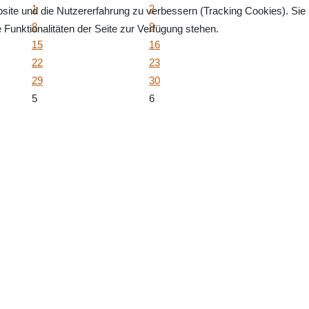
1
2
bsite und die Nutzererfahrung zu verbessern (Tracking Cookies). Sie
8
9
Funktionalitäten der Seite zur Verfügung stehen.
15
16
22
23
29
30
5
6