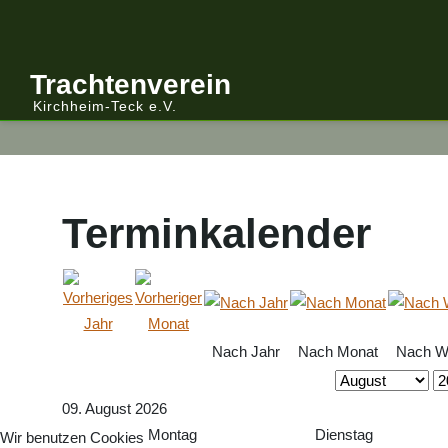
Anmelden/Abmelden
Gebirgstracht
Berichte Vereinsleitung
Trachtenverein
Kirchheim-Teck e.V.
Kalender
Volkstracht
Berichte
Vereinsleitung Informiert
Terminkalender
Nach Jahr
Nach Monat
Nach W
09. August 2026
Montag
Dienstag
Wir benutzen Cookies