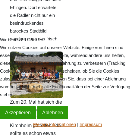
Ehingen. Dort erwartete
die Radler nicht nur ein
beeindruckendes
barockes Stadtbild,
sondern auch das frisch
Wir benutzen Cookies
eröffnete Stadtfest. In der
Wir nutzen Cookies auf unserer Website. Einige von ihnen sind
Bierkulturstadt ließen sich
essenziell für den Betrieb der Seite, während andere uns helfen,
die Teilnehmer regionale
diese Website und die Nutzererfahrung zu verbessern (Tracking
Fassbiere und
Cookies). Sie können selbst entscheiden, ob Sie die Cookies
Spezialitäten schmecken,
zulassen möchten. Bitte beachten Sie, dass bei einer Ablehnung
bevor die letzten Kilometer
womöglich nicht mehr alle Funktionalitäten der Seite zur Verfügung
entlang von Lauter und
stehen.
Schmiech ins Quartier
Zum 20. Mal hat sich die
nach Obermarchtal
Radlergruppe des
Akzeptieren
Ablehnen
führten. Nach über 80
Trachtenvereins
Weitere Informationen
|
Impressum
Kilometern war der Hunger
Kirchheim getroffen - da
groß - im Klostergasthof
sollte es schon etwas