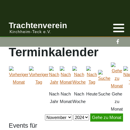
Anmelden/Abmelden
Gebirgstracht
Berichte Vereinsleitung
Trachtenverein
Kirchheim-Teck e.V.
Kalender
Volkstracht
Berichte
Terminkalender
Vereinsleitung Informiert
Nach
Nach
Nach
Heute
Suche
Gehe
Jahr
Monat
Woche
zu
Monat
Gehe zu Monat
Events für