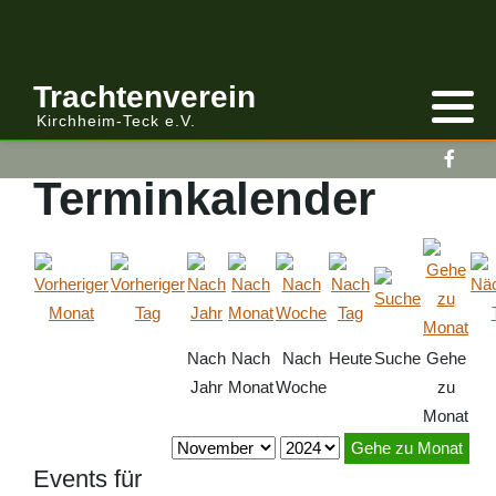
Anmelden/Abmelden
Gebirgstracht
Berichte Vereinsleitung
Trachtenverein
Kirchheim-Teck e.V.
Kalender
Volkstracht
Berichte
Terminkalender
Vereinsleitung Informiert
Nach
Nach
Nach
Heute
Suche
Gehe
Jahr
Monat
Woche
zu
Monat
Gehe zu Monat
Events für