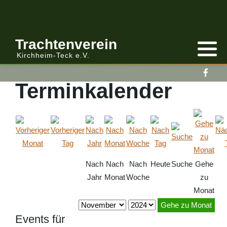
Anmelden/Abmelden
Gebirgstracht
Berichte Vereinsleitung
Trachtenverein
Kirchheim-Teck e.V.
Kalender
Volkstracht
Berichte
Terminkalender
Vereinsleitung Informiert
Nach
Nach
Nach
Heute
Suche
Gehe
Jahr
Monat
Woche
zu
Monat
Gehe zu Monat
Events für