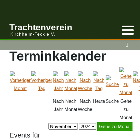
Trachtenverein
Kirchheim-Teck e.V.
Terminkalender
Nach
Nach
Nach
Heute
Suche
Gehe
Jahr
Monat
Woche
zu
Monat
Gehe zu Monat
Events für