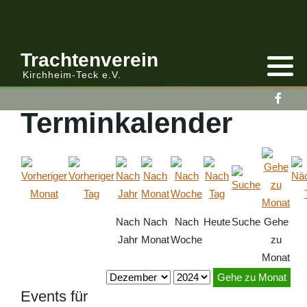
Anmelden/Abmelden
Gebirgstracht
Berichte Vereinsleitung
Trachtenverein
Kirchheim-Teck e.V.
Kalender
Volkstracht
Berichte
Terminkalender
Vereinsleitung Informiert
Nach
Nach
Nach
Heute
Suche
Gehe
Jahr
Monat
Woche
zu
Monat
Gehe zu Monat
Events für