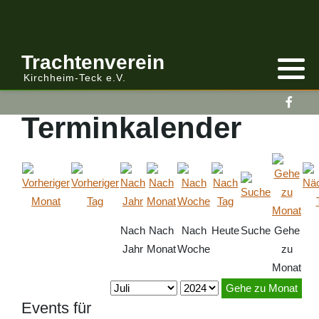
Anmelden/Abmelden
Gebirgstracht
Berichte Vereinsleitung
Trachtenverein
Kirchheim-Teck e.V.
Kalender
Volkstracht
Berichte
Terminkalender
Vereinsleitung Informiert
Nach
Nach
Nach
Heute
Suche
Gehe
Jahr
Monat
Woche
zu
Monat
Gehe zu Monat
Events für