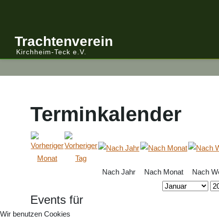
Anmelden/Abmelden
Gebirgstracht
Berichte Vereinsleitung
Trachtenverein
Kirchheim-Teck e.V.
Kalender
Volkstracht
Berichte
Vereinsleitung Informiert
Terminkalender
Nach Jahr
Nach Monat
Nach W
Events für
Wir benutzen Cookies