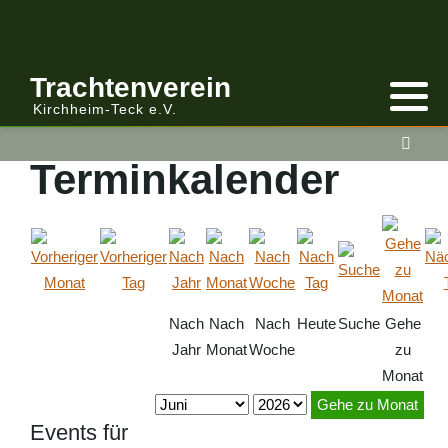
Trachtenverein
Kirchheim-Teck e.V.
Terminkalender
Nach
Nach
Nach
Heute
Suche
Gehe
Jahr
Monat
Woche
zu
Monat
Gehe zu Monat
Events für