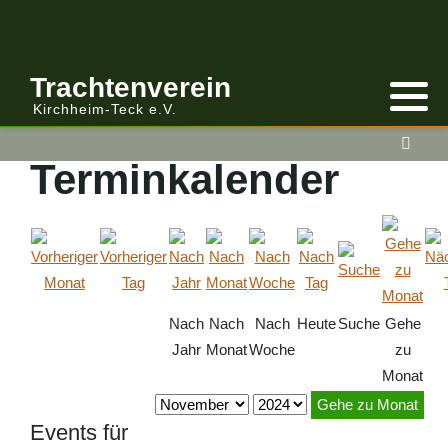
Trachtenverein
Kirchheim-Teck e.V.
Terminkalender
Nach
Nach
Nach
Heute
Suche
Gehe
Jahr
Monat
Woche
zu
Monat
Gehe zu Monat
Events für