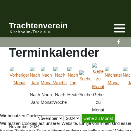
Anmelden/Abmelden
Gebirgstracht
Berichte Vereinsleitung
Trachtenverein
Kirchheim-Teck e.V.
Kalender
Volkstracht
Berichte
Terminkalender
Vereinsleitung Informiert
Nach
Nach
Nach
Heute
Suche
Gehe
Jahr
Monat
Woche
zu
Monat
Wir benutzen Cookies
Gehe zu Monat
Wir nutzen Cookies auf unserer Website. Einige von ihnen sind essen
November 2024
für den Betrieb der Seite, während andere uns helfen, diese Website