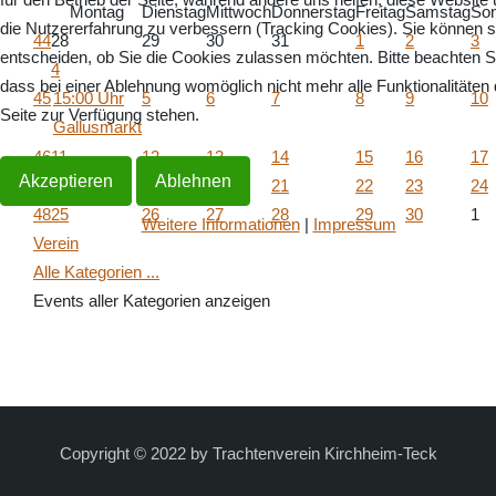
Montag
Dienstag
Mittwoch
Donnerstag
Freitag
Samstag
So
die Nutzererfahrung zu verbessern (Tracking Cookies). Sie können s
44
28
29
30
31
1
2
3
entscheiden, ob Sie die Cookies zulassen möchten. Bitte beachten S
4
dass bei einer Ablehnung womöglich nicht mehr alle Funktionalitäten 
45
15:00 Uhr
5
6
7
8
9
10
Seite zur Verfügung stehen.
Gallusmarkt
46
11
12
13
14
15
16
17
Akzeptieren
Ablehnen
47
18
19
20
21
22
23
24
48
25
26
27
28
29
30
1
Weitere Informationen
|
Impressum
Verein
Alle Kategorien ...
Events aller Kategorien anzeigen
Copyright © 2022 by Trachtenverein Kirchheim-Teck