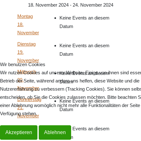
18. November 2024 - 24. November 2024
Montag
Keine Events an diesem
18.
Datum
November
Dienstag
Keine Events an diesem
19.
Datum
November
Wir benutzen Cookies
Mittwoch
Wir nutzen Cookies auf unserer Website. Einige von ihnen sind essenz
Keine Events an diesem
20.
Betrieb der Seite, während andere uns helfen, diese Website und die
Datum
November
Nutzererfahrung zu verbessern (Tracking Cookies). Sie können selb
entscheiden, ob Sie die Cookies zulassen möchten. Bitte beachten S
Donnerstag
Keine Events an diesem
einer Ablehnung womöglich nicht mehr alle Funktionalitäten der Seite
21.
Datum
Verfügung stehen.
November
Freitag
Keine Events an diesem
Akzeptieren
Ablehnen
22.
Datum