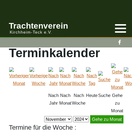
Anmelden/Abmelden
Gebirgstracht
Berichte Vereinsleitung
Trachtenverein
Kirchheim-Teck e.V.
Kalender
Volkstracht
Berichte
Terminkalender
Vereinsleitung Informiert
Nach
Nach
Nach
Heute
Suche
Gehe
Jahr
Monat
Woche
zu
Monat
Gehe zu Monat
Termine für die Woche :