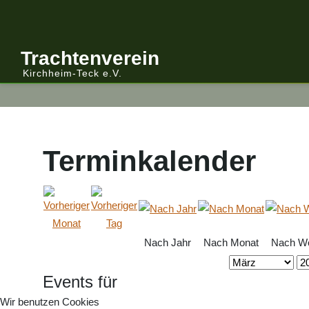
Anmelden/Abmelden
Gebirgstracht
Berichte Vereinsleitung
Trachtenverein
Kirchheim-Teck e.V.
Kalender
Volkstracht
Berichte
Vereinsleitung Informiert
Terminkalender
Nach Jahr
Nach Monat
Nach W
Events für
Wir benutzen Cookies