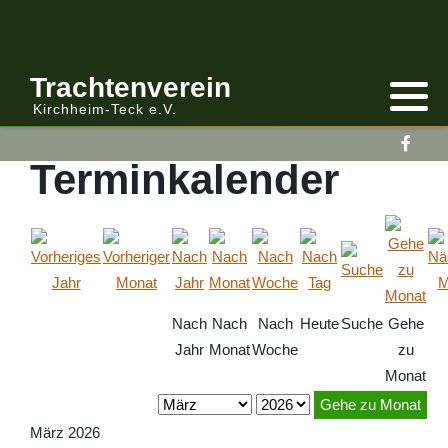
Anmelden/Abmelden
Gebirgstracht
Berichte Vereinsleitung
Trachtenverein
Kirchheim-Teck e.V.
Kalender
Volkstracht
Berichte
Terminkalender
Vereinsleitung Informiert
Nach
Nach
Nach
Heute
Suche
Gehe
Jahr
Monat
Woche
zu
Monat
Gehe zu Monat
März 2026