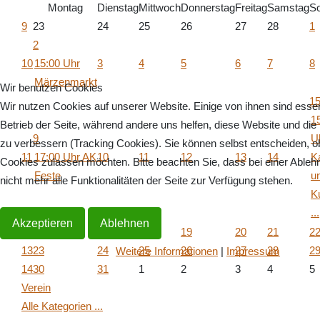
Montag
Dienstag
Mittwoch
Donnerstag
Freitag
Samstag
S
9
23
24
25
26
27
28
1
2
10
15:00 Uhr
3
4
5
6
7
8
Märzenmarkt
Wir benutzen Cookies
1
Wir nutzen Cookies auf unserer Website. Einige von ihnen sind essenz
1
Betrieb der Seite, während andere uns helfen, diese Website und die
9
U
zu verbessern (Tracking Cookies). Sie können selbst entscheiden, ob
11
17:00 Uhr AK
10
11
12
13
14
K
Cookies zulassen möchten. Bitte beachten Sie, dass bei einer Able
Feste
u
nicht mehr alle Funktionalitäten der Seite zur Verfügung stehen.
K
...
Akzeptieren
Ablehnen
12
16
17
18
19
20
21
2
13
23
24
25
26
27
28
2
Weitere Informationen
|
Impressum
14
30
31
1
2
3
4
5
Verein
Alle Kategorien ...