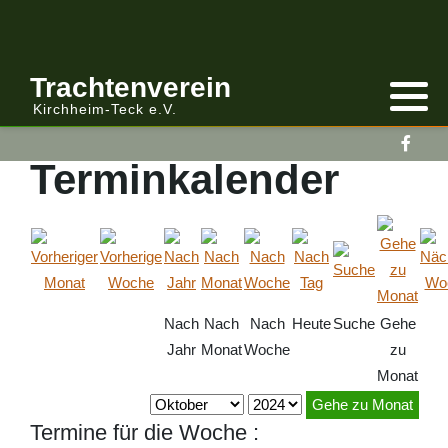
Anmelden/Abmelden
Gebirgstracht
Berichte Vereinsleitung
Trachtenverein
Kirchheim-Teck e.V.
Kalender
Volkstracht
Berichte
Terminkalender
Vereinsleitung Informiert
Nach
Nach
Nach
Heute
Suche
Gehe
Jahr
Monat
Woche
zu
Monat
Gehe zu Monat
Termine für die Woche :