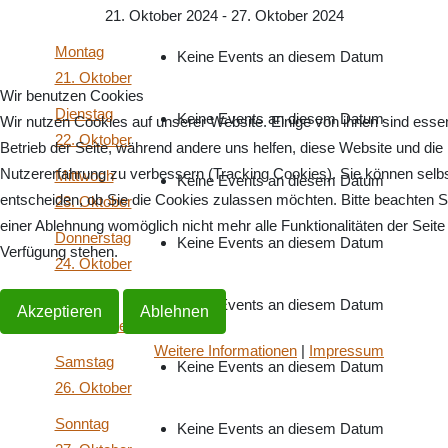
21. Oktober 2024 - 27. Oktober 2024
Montag
Keine Events an diesem Datum
21. Oktober
Wir benutzen Cookies
Dienstag
Keine Events an diesem Datum
Wir nutzen Cookies auf unserer Website. Einige von ihnen sind essenz
22. Oktober
Betrieb der Seite, während andere uns helfen, diese Website und die
Nutzererfahrung zu verbessern (Tracking Cookies). Sie können selb
Mittwoch
Keine Events an diesem Datum
entscheiden, ob Sie die Cookies zulassen möchten. Bitte beachten S
23. Oktober
einer Ablehnung womöglich nicht mehr alle Funktionalitäten der Seite
Donnerstag
Keine Events an diesem Datum
Verfügung stehen.
24. Oktober
Freitag
Keine Events an diesem Datum
Akzeptieren
Ablehnen
25. Oktober
Weitere Informationen
|
Impressum
Samstag
Keine Events an diesem Datum
26. Oktober
Sonntag
Keine Events an diesem Datum